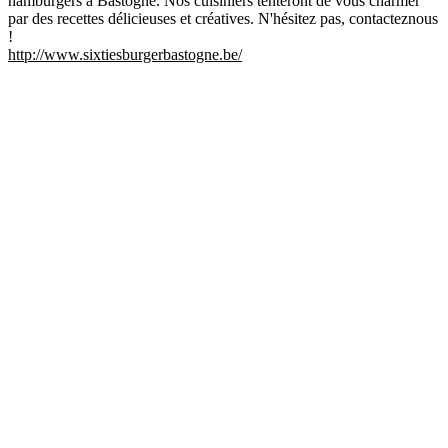
hamburgers à Bastogne. Nos cuisiniers tenteront de vous charmer
par des recettes délicieuses et créatives. N'hésitez pas, contacteznous
!
http://www.sixtiesburgerbastogne.be/