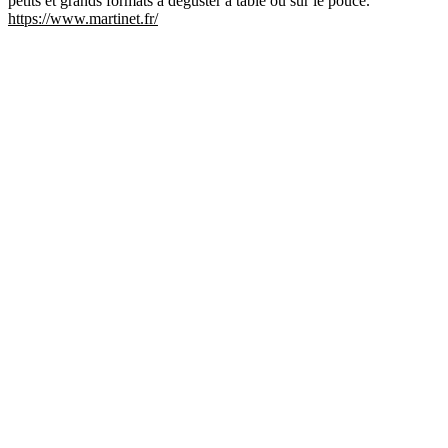
petits et grands formats à déguster à table ou sur le pouce.
https://www.martinet.fr/